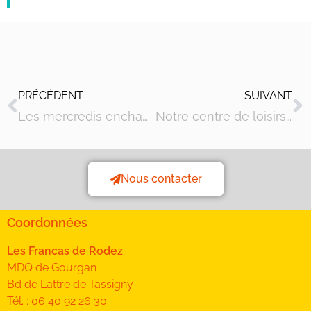
PRÉCÉDENT
SUIVANT
Les mercredis enchantés à la Petite Récrée d’Olemps ! – Programme novembre et décembre
Notre centre de loisirs participe à la Vente Groupée de Noël du Comptoir Français du Thé !
Nous contacter
Coordonnées
Les Francas de Rodez
MDQ de Gourgan
Bd de Lattre de Tassigny
Tél. : 06 40 92 26 30