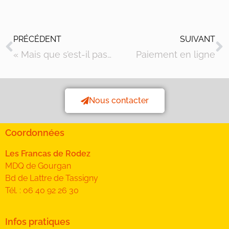
PRÉCÉDENT
SUIVANT
« Mais que s’est-il passé mercredi 18 décembre au centre de ville de Rodez ?
Paiement en ligne
Nous contacter
Coordonnées
Les Francas de Rodez
MDQ de Gourgan
Bd de Lattre de Tassigny
Tél. : 06 40 92 26 30
Infos pratiques